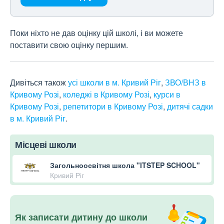
Поки ніхто не дав оцінку цій школі, і ви можете
поставити свою оцінку першим.
Дивіться також
усі школи в м. Кривий Ріг
,
ЗВО/ВНЗ в
Кривому Розі
,
коледжі в Кривому Розі
,
курси в
Кривому Розі
,
репетитори в Кривому Розі
,
дитячі садки
в м. Кривий Ріг
.
Місцеві школи
Загольноосвітня школа "ITSTEP SCHOOL"
Кривий Ріг
Як записати дитину до школи