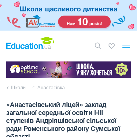
Школи
с. Анастасівка
«Анастасівський ліцей» заклад
загальної середньої освіти I-III
ступенів Андріяшівської сільської
ради Роменського району Сумської
області