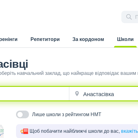
ренінги
Репетитори
За кордоном
Школи
(current)
сівці
 оберіть навчальний заклад, що найкраще відповідає вашим
Лише школи з рейтингом НМТ
Щоб побачити найближчі школи до вас,
вкажіт