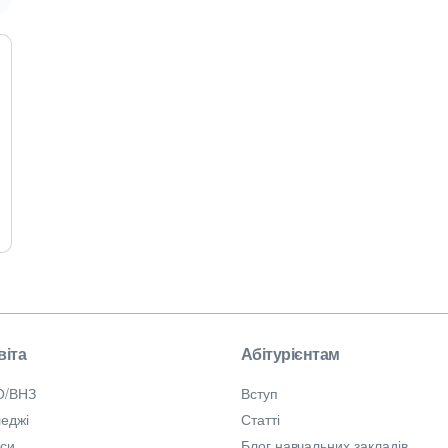
віта
Абітурієнтам
О/ВНЗ
Вступ
еджі
Статті
рси
Блог навчальних закладів