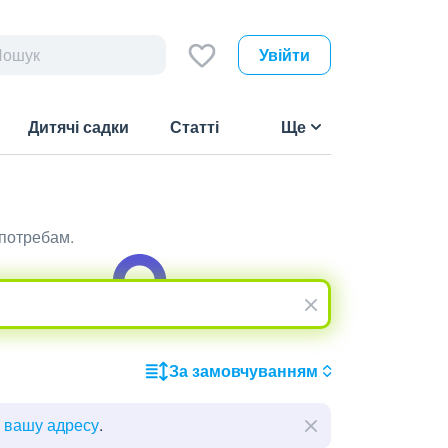
Увійти
Дитячі садки
Статті
Ще
 потребам.
За замовчуванням
ь вашу адресу
.