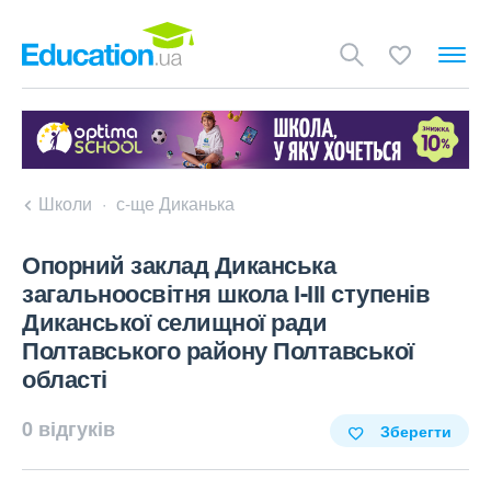
Школи
с-ще Диканька
Опорний заклад Диканська
загальноосвітня школа І-ІІІ ступенів
Диканської селищної ради
Полтавського району Полтавської
області
0 відгуків
Зберегти