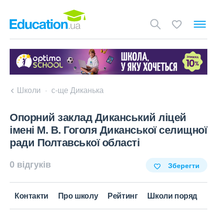
Школи
с-ще Диканька
Опорний заклад Диканський ліцей
імені М. В. Гоголя Диканської селищної
ради Полтавської області
0 відгуків
Зберегти
Контакти
Про школу
Рейтинг
Школи поряд