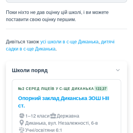
Поки ніхто не дав оцінку цій школі, і ви можете
поставити свою оцінку першим.
Дивіться також
усі школи в с-ще Диканька
,
дитячі
садки в с-ще Диканька
.
Школи поряд
№2 СЕРЕД ЛІЦЕЇВ У С-ЩЕ ДИКАНЬКА
122,37
Опорний заклад Диканська ЗОШ І-ІІІ
ст.
1–12 класи
Державна
Диканька, вул. Незалежності, 6-в
Учні/освітяни 6:1