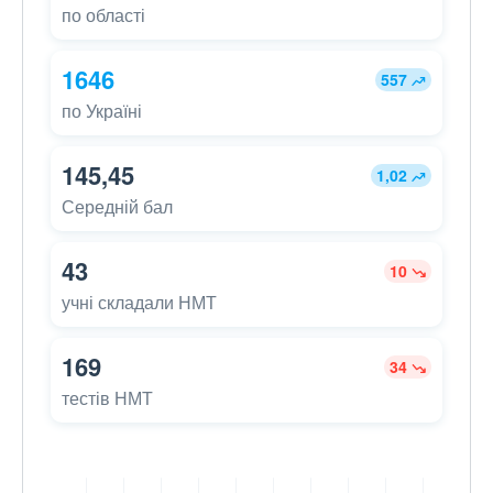
по області
1646
557
по Україні
145,45
1,02
Середній бал
43
10
учні складали НМТ
169
34
тестів НМТ