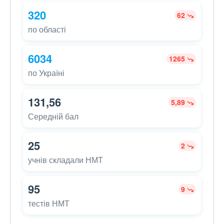
320
62
по області
6034
1265
по Україні
131,56
5,89
Середній бал
25
2
учнів складали НМТ
95
9
тестів НМТ