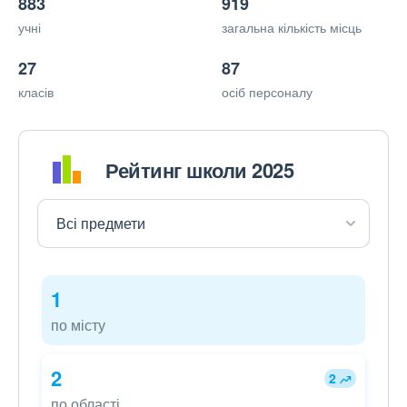
883
919
учні
загальна кількість місць
27
87
класів
осіб персоналу
Рейтинг школи 2025
1
по місту
2
2
по області