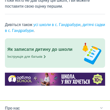
Поки ніхто не дав оцінку цій школі, і ви можете
поставити свою оцінку першим.
Дивіться також
усі школи в с. Гандрабури
,
дитячі садки
в с. Гандрабури
.
Як записати дитину до школи
Інструкція для
батьків
Про нас