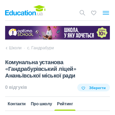
Школи
с. Гандрабури
Комунальна установа
«Гандрабурівський ліцей»
Ананьївської міської ради
0 відгуків
Зберегти
Контакти
Про школу
Рейтинг