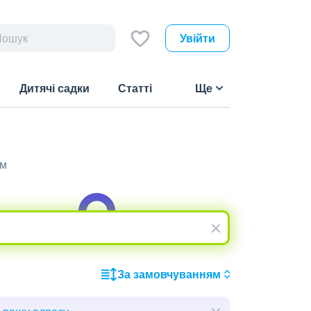
Увійти
Дитячі садки
Статті
Ще
им
За замовчуванням