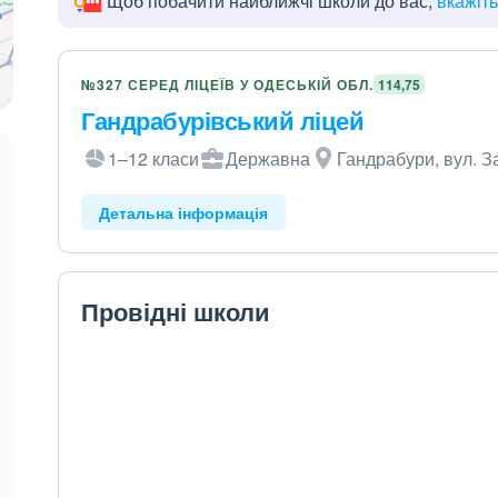
Щоб побачити найближчі школи до вас,
вкажіт
№327 СЕРЕД ЛІЦЕЇВ У ОДЕСЬКІЙ ОБЛ.
114,75
Гандрабурівський ліцей
1–12 класи
Державна
Гандрабури, вул. З
Детальна інформація
Провідні школи