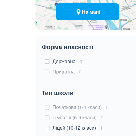
На мапі
Форма власності
Державна
1
Приватна
0
Тип школи
Початкова (1-4 класи)
0
Гімназія (5-9 класи)
0
Ліцей (10-12 класи)
1