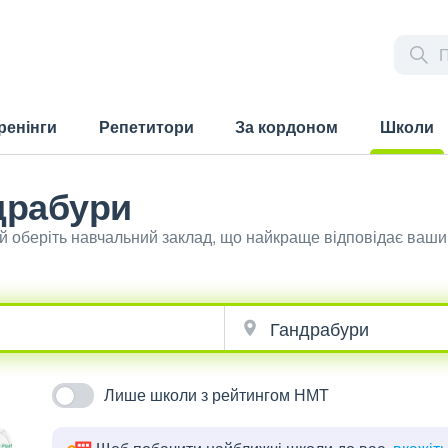
ренінги
Репетитори
За кордоном
Школи
(current)
драбури
 й оберіть навчальний заклад, що найкраще відповідає ваш
Лише школи з рейтингом НМТ