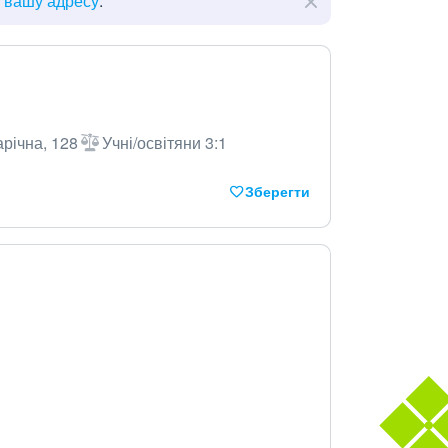
ь вашу адресу
.
арічна, 128
Учні/освітяни 3:1
Зберегти