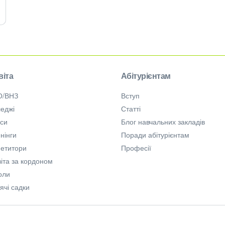
віта
Абітурієнтам
О/ВНЗ
Вступ
еджі
Статті
рси
Блог навчальних закладів
нінги
Поради абітурієнтам
петитори
Професії
іта за кордоном
оли
ячі садки