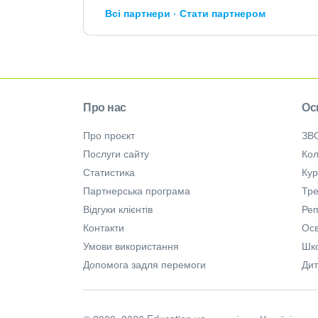
Всі партнери
Стати партнером
Про нас
Ос
Про проєкт
ЗВ
Послуги сайту
Кол
Статистика
Ку
Партнерська програма
Тре
Відгуки клієнтів
Ре
Контакти
Осв
Умови використання
Шк
Допомога задля перемоги
Дит