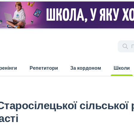
ренінги
Репетитори
За кордоном
Школи
(current)
Старосілецької сільської
асті