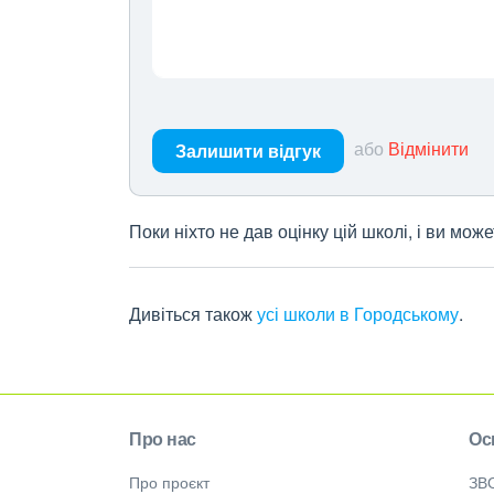
або
Відмінити
Залишити відгук
Поки ніхто не дав оцінку цій школі, і ви мо
Дивіться також
усі школи в Городському
.
Про нас
Ос
Про проєкт
ЗВ