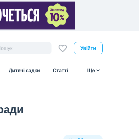
Увійти
Дитячі садки
Статті
Ще
 ради