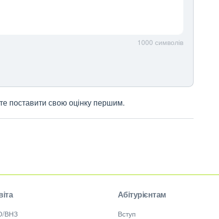
1000
символів
жете поставити свою оцінку першим.
віта
Абітурієнтам
О/ВНЗ
Вступ