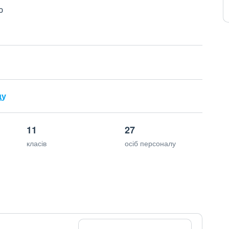
ю
ду
11
27
класів
осіб персоналу