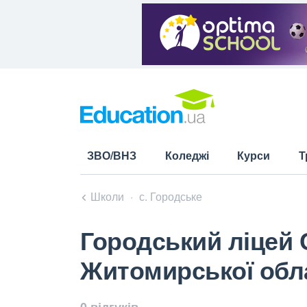
ЗВО/ВНЗ
Коледжі
Курси
Т
Школи
с. Городське
Городський ліцей 
Житомирської обл