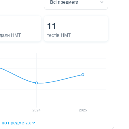
11
адали НМТ
тестів НМТ
г по предметах