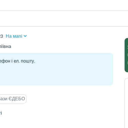
23
На мапі
іївна
ефон і ел. пошту.
 бази ЄДЕБО
і