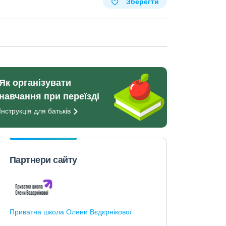
Зберегти
Як організувати
навчання при переїзді
Інструкція для
батьків
Партнери сайту
Приватна школа Олени Вєдєрнікової