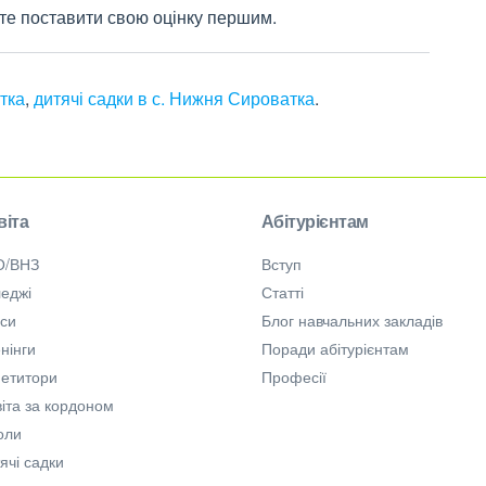
жете поставити свою оцінку першим.
тка
,
дитячі садки в с. Нижня Сироватка
.
віта
Абітурієнтам
О/ВНЗ
Вступ
еджі
Статті
рси
Блог навчальних закладів
нінги
Поради абітурієнтам
петитори
Професії
іта за кордоном
оли
ячі садки