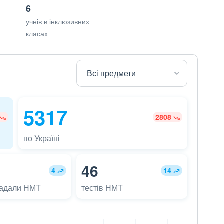
6
учнів в інклюзивних
класах
5317
2808
по Україні
46
4
14
ладали НМТ
тестів НМТ