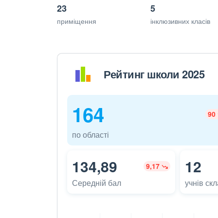
23
5
приміщення
інклюзивних класів
Рейтинг школи 2025
164
90
по області
134,89
12
9,17
Середній бал
учнів ск