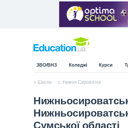
ЗВО/ВНЗ
Коледжі
Курси
Т
Школи
с. Нижня Сироватка
Нижньосироватськи
Нижньосироватсько
Сумської області