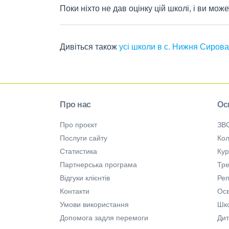
Поки ніхто не дав оцінку цій школі, і ви мо
Дивіться також
усі школи в с. Нижня Сирова
Про нас
Ос
Про проєкт
ЗВ
Послуги сайту
Кол
Статистика
Ку
Партнерська програма
Тре
Відгуки клієнтів
Ре
Контакти
Осв
Умови використання
Шк
Допомога задля перемоги
Дит