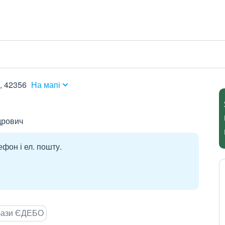
, 42356
На мапі
дрович
ефон і ел. пошту.
 бази ЄДЕБО