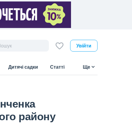
Увійти
Дитячі садки
Статті
Ще
інченка
ого району