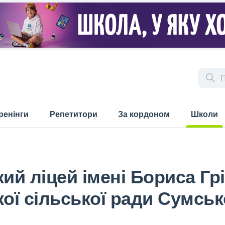
ренінги
Репетитори
За кордоном
Школи
(current)
й ліцей імені Бориса Гр
ї сільської ради Сумськ