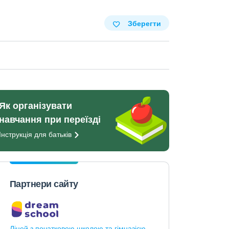
Зберегти
Як організувати
навчання при переїзді
Інструкція для
батьків
Партнери сайту
Ліцей з початковою школою та гімназією