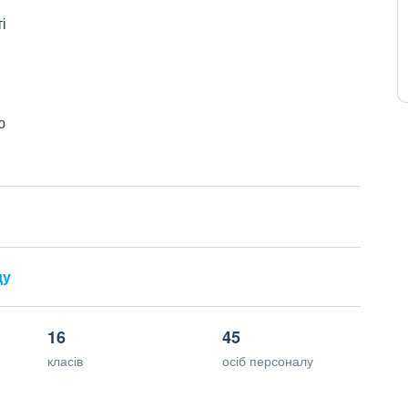
і
ю
ду
16
45
класів
осіб персоналу