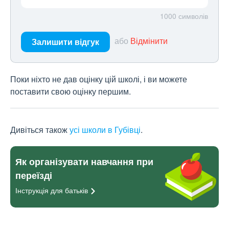
1000
символів
або
Відмінити
Залишити відгук
Поки ніхто не дав оцінку цій школі, і ви можете
поставити свою оцінку першим.
Дивіться також
усі школи в Губівці
.
Як організувати навчання при
переїзді
Інструкція для
батьків