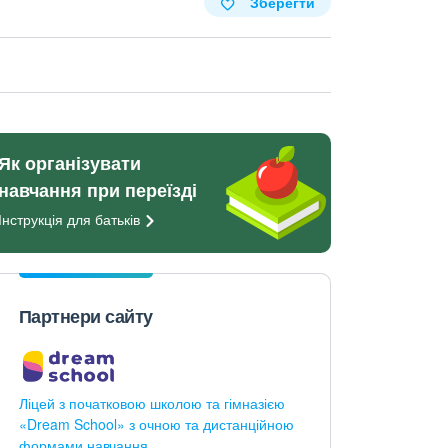
Зберегти
Як організувати
навчання при переїзді
Інструкція для
батьків
Партнери сайту
Ліцей з початковою школою та гімназією
«Dream School» з очною та дистанційною
формами навчання