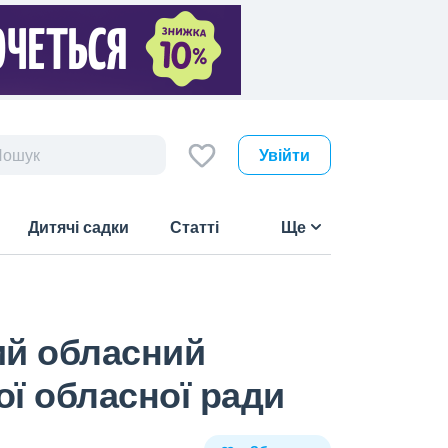
Увійти
Дитячі садки
Статті
Ще
ий обласний
ої обласної ради