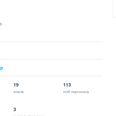
ю
ду
19
113
класів
осіб персоналу
3
учні в інклюзивних