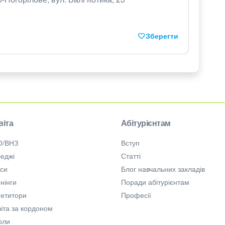
Зберегти
віта
Абітурієнтам
О/ВНЗ
Вступ
еджі
Статті
рси
Блог навчальних закладів
нінги
Поради абітурієнтам
петитори
Професії
іта за кордоном
оли