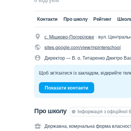
0 відгуків
Контакти
Про школу
Рейтинг
Школ
с. Мішково-Погорілове
вул. Центральн
sites.google.com/view/mpinterschool
Директор — В. о. Титаренко Дмитро Ва
Щоб зв'язатися із закладом, відкрийте тел
Показати контакти
Про школу
Інформація з офіційної
Державна, комунальна форма власност