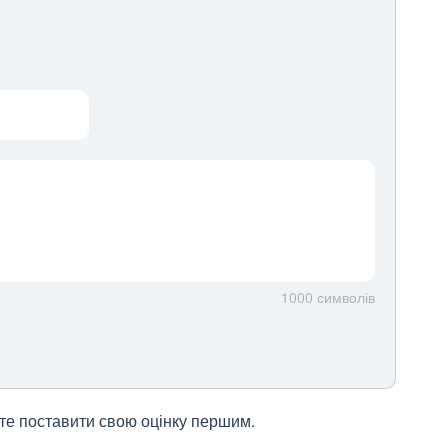
1000
символів
жете поставити свою оцінку першим.