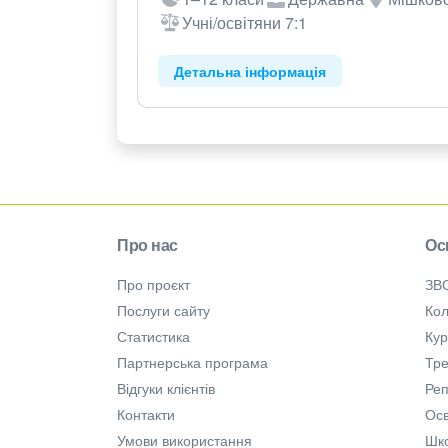
Учні/освітяни 7:1
Детальна інформація
Про нас
Ос
Про проєкт
ЗВ
Послуги сайту
Кол
Статистика
Ку
Партнерська програма
Тре
Відгуки клієнтів
Ре
Контакти
Осв
Умови використання
Шк