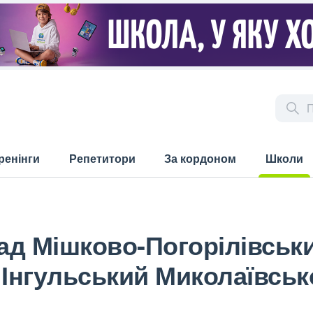
ренінги
Репетитори
За кордоном
Школи
(current)
ад Мішково-Погорілівськ
 Інгульський Миколаївськ