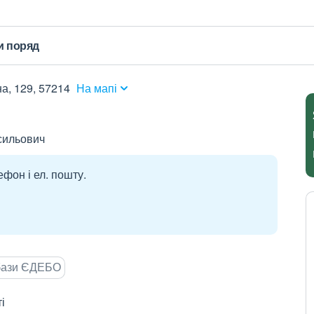
и поряд
а, 129, 57214
На мапі
сильович
ефон і ел. пошту.
 бази ЄДЕБО
і