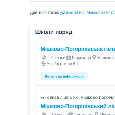
Дивіться також
усі школи в с. Мішково-Пого
Школи поряд
Мішково-Погорілівська гімн
1–9 класи
Державна
Мішково-П
Учні/освітяни 6:1
Детальна інформація
№1 СЕРЕД ЛІЦЕЇВ У С. МІШКОВО-ПОГОРІ
Мішково-Погорілівський лі
1–12 класи
Державна
Мішково