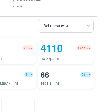
класах
4110
20
1455
і
по Україні
66
5
21
ладали НМТ
тестів НМТ