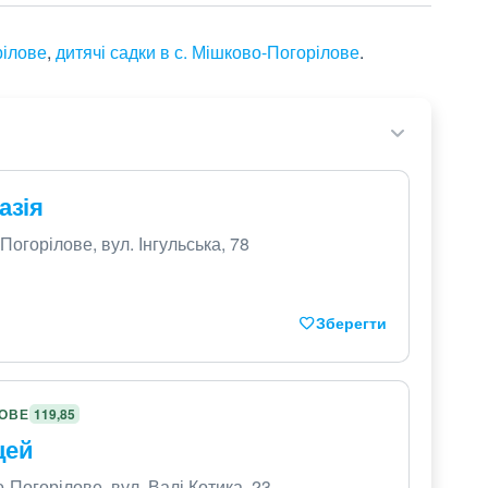
рілове
,
дитячі садки в с. Мішково-Погорілове
.
азія
огорілове, вул. Інгульська, 78
Зберегти
ЛОВЕ
119,85
цей
-Погорілове, вул. Валі Котика, 23