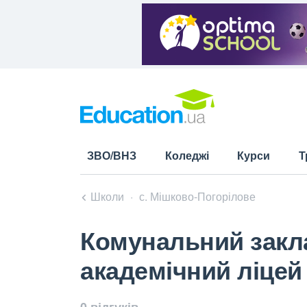
ЗВО/ВНЗ
Коледжі
Курси
Т
Школи
с. Мішково-Погорілове
Комунальний закл
академічний ліцей