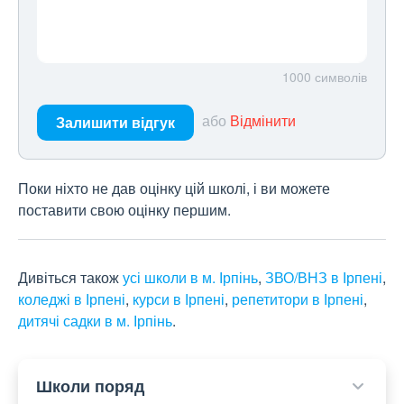
1000
символів
або
Відмінити
Залишити відгук
Поки ніхто не дав оцінку цій школі, і ви можете
поставити свою оцінку першим.
Дивіться також
усі школи в м. Ірпінь
,
ЗВО/ВНЗ в Ірпені
,
коледжі в Ірпені
,
курси в Ірпені
,
репетитори в Ірпені
,
дитячі садки в м. Ірпінь
.
Школи поряд