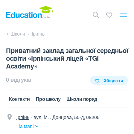
Школи
Ірпінь
Приватний заклад загальної середньої
освіти «Ірпінський ліцей «TGI
Academy»
0 відгуків
Зберегти
Контакти
Про школу
Школи поряд
Ірпінь
вул. М. . Донцова, 50-д, 08205
На мапі