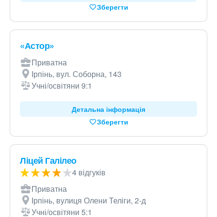
Зберегти
«Астор»
Приватна
Ірпінь, вул. Соборна, 143
Учні/освітяни 9:1
Детальна інформація
Зберегти
Ліцей Галілео
4 відгуків
Приватна
Ірпінь, вулиця Олени Теліги, 2-д
Учні/освітяни 5:1