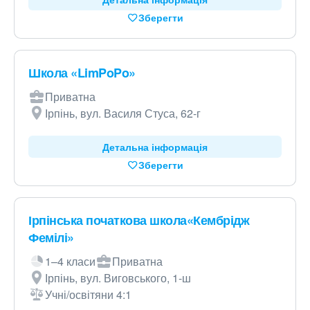
Зберегти
Школа «LimPoPo»
Приватна
Ірпінь, вул. Василя Стуса, 62-г
Детальна інформація
Зберегти
Ірпінська початкова школа«Кембрідж
Фемілі»
1–4 класи
Приватна
Ірпінь, вул. Виговського, 1-ш
Учні/освітяни 4:1