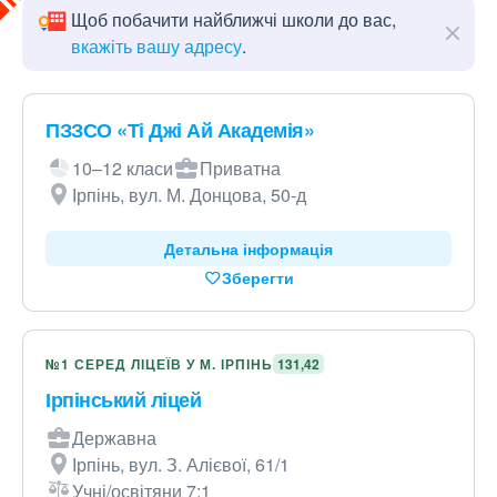
Щоб побачити найближчі школи до вас,
вкажіть вашу адресу
.
ПЗЗСО «Ті Джі Ай Академія»
10–12 класи
Приватна
Ірпінь, вул. М. Донцова, 50-д
Детальна інформація
Зберегти
№1 СЕРЕД ЛІЦЕЇВ У М. ІРПІНЬ
131,42
Ірпінський ліцей
Державна
Ірпінь, вул. З. Алієвої, 61/1
Учні/освітяни 7:1