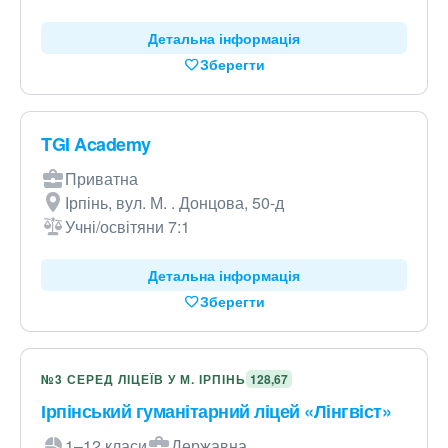
Детальна інформація
Зберегти
TGI Academy
Приватна
Ірпінь, вул. М. . Донцова, 50-д
Учні/освітяни 7:1
Детальна інформація
Зберегти
№3 СЕРЕД ЛІЦЕЇВ У М. ІРПІНЬ
128,67
Ірпінський гуманітарний ліцей «Лінгвіст»
1–12 класи
Державна