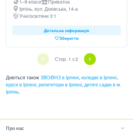
1–9 класи
Приватна
Ірпінь, вул. Доківська, 14-а
Учні/освітяни 3:1
Детальна інформація
Зберегти
Стор. 1 з 2
Дивіться також
ЗВО/ВНЗ в Ірпені
,
коледжі в Ірпені
,
курси в Ірпені
,
репетитори в Ірпені
,
дитячі садки в м.
Ірпінь
.
Про нас