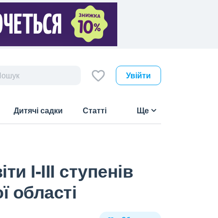
Увійти
Дитячі садки
Статті
Ще
и І-ІІІ ступенів
ї області