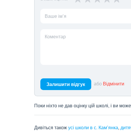
Ваше ім’я
Коментар
або
Відмінити
Залишити відгук
Поки ніхто не дав оцінку цій школі, і ви мо
Дивіться також
усі школи в с. Кам’янка
,
дитя