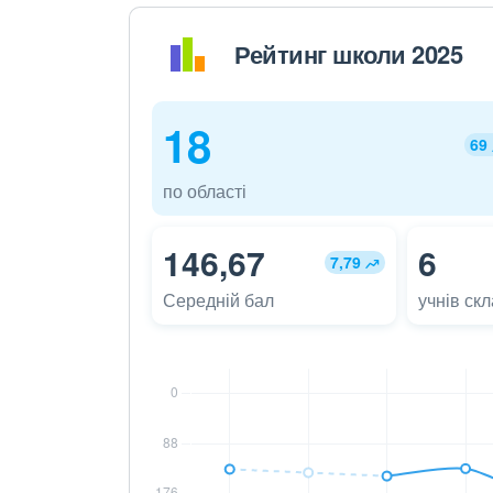
Рейтинг школи 2025
18
69
по області
146,67
6
7,79
Середній бал
учнів ск