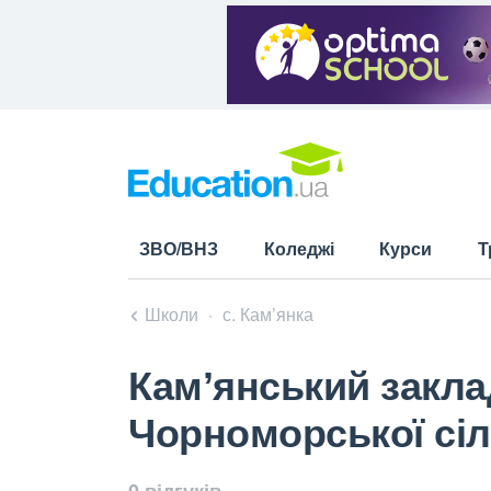
ЗВО/ВНЗ
Коледжі
Курси
Т
Школи
с. Кам’янка
Камʼянський заклад
Чорноморської сіл