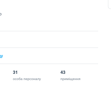
ю
ду
31
43
особа персоналу
приміщення