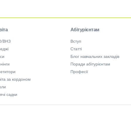
віта
Абітурієнтам
О/ВНЗ
Вступ
еджі
Статті
рси
Блог навчальних закладів
нінги
Поради абітурієнтам
петитори
Професії
іта за кордоном
оли
ячі садки