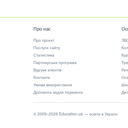
Про нас
Ос
Про проєкт
ЗВ
Послуги сайту
Кол
Статистика
Ку
Партнерська програма
Тре
Відгуки клієнтів
Ре
Контакти
Осв
Умови використання
Шк
Допомога задля перемоги
Дит
© 2009–2026 Education.ua — освіта в Україні.