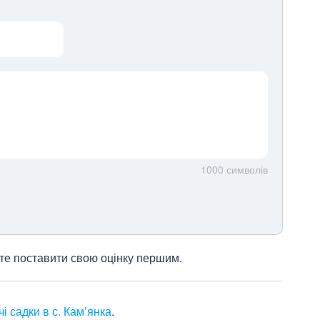
1000
символів
жете поставити свою оцінку першим.
чі садки в с. Кам’янка
.