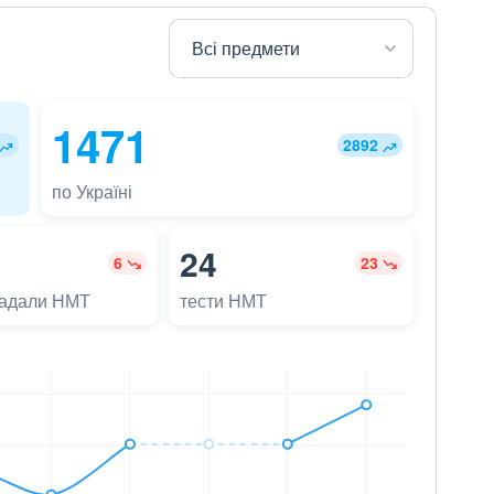
1471
2892
по Україні
24
6
23
ладали НМТ
тести НМТ