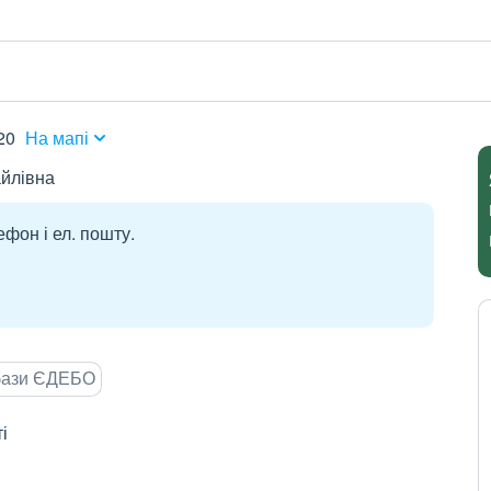
20
На мапі
айлівна
ефон і ел. пошту.
 бази ЄДЕБО
і