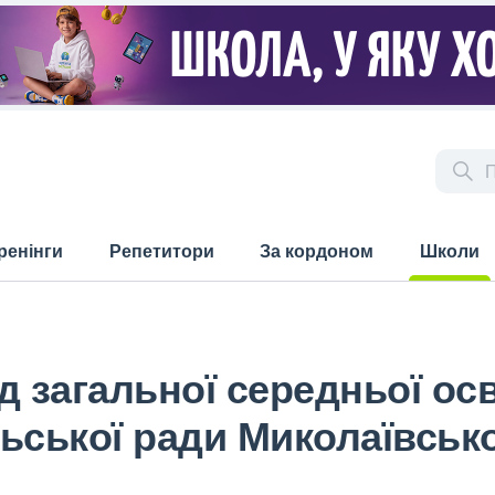
ренінги
Репетитори
За кордоном
Школи
(current)
 загальної середньої освіт
ьської ради Миколаївсько