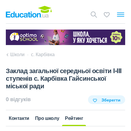
Школи
с. Карбівка
Заклад загальної середньої освіти I-III
ступенів с. Карбівка Гайсинської
міської ради
0 відгуків
Зберегти
Контакти
Про школу
Рейтинг