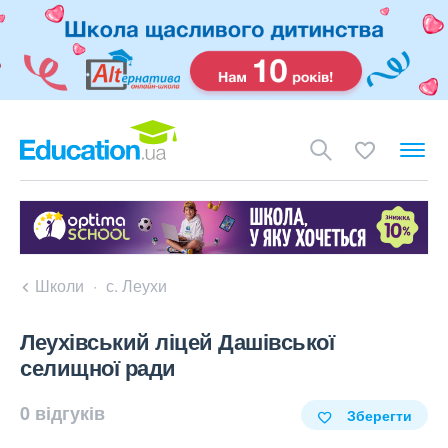
Школи
с. Леухи
Леухівський ліцей Дашівської
селищної ради
0 відгуків
Зберегти