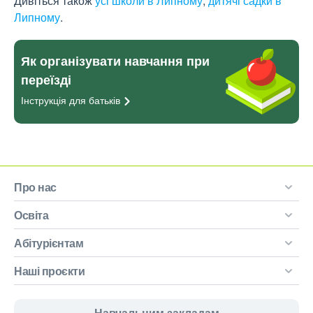
Дивіться також
усі школи в Липному
,
дитячі садки в
Липному
.
Як організувати навчання при
переїзді
Інструкція для
батьків
Про нас
Освіта
Абітурієнтам
Наші проєкти
Навчальним закладам