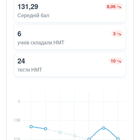
131,29
8,06
Середній бал
6
3
учнів складали НМТ
24
10
тести НМТ