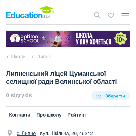
Школи
с. Липне
Липненський ліцей Цуманської
селищної ради Волинської області
0 відгуків
Зберегти
Контакти
Про школу
Рейтинг
с. Липне
вул. Шкільна, 26, 45212