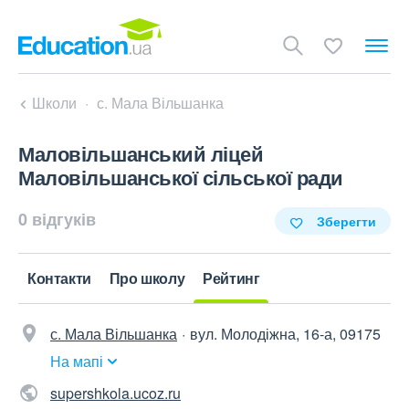
Школи
с. Мала Вільшанка
Маловільшанський ліцей
Маловільшанської сільської ради
0 відгуків
Зберегти
Контакти
Про школу
Рейтинг
с. Мала Вільшанка
вул. Молодіжна, 16-а, 09175
На мапі
supershkola.ucoz.ru