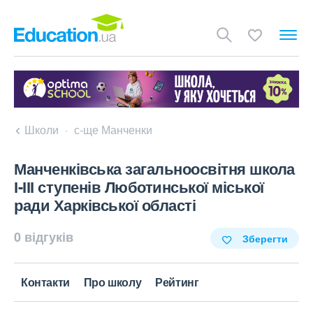
Школи
с-ще Манченки
Манченківська загальноосвітня школа
І-ІІІ ступенів Люботинської міської
ради Харківської області
0 відгуків
Зберегти
Контакти
Про школу
Рейтинг