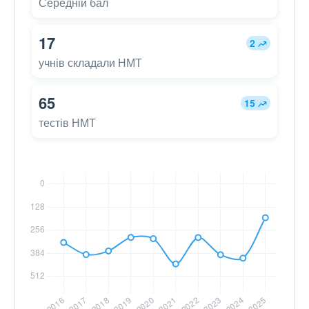
Середній бал
17
2
учнів складали НМТ
65
15
тестів НМТ