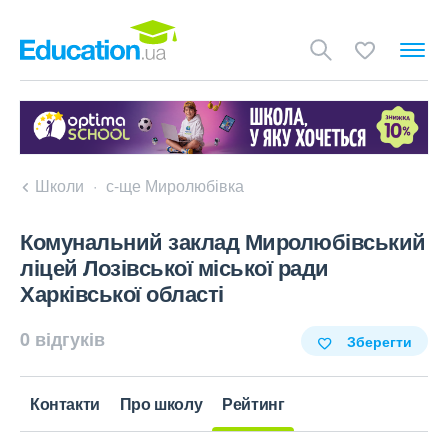
Школи
с-ще Миролюбівка
Комунальний заклад Миролюбівський
ліцей Лозівської міської ради
Харківської області
0 відгуків
Зберегти
Контакти
Про школу
Рейтинг