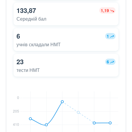
133,87
1,19
Середній бал
6
1
учнів складали НМТ
23
6
тести НМТ