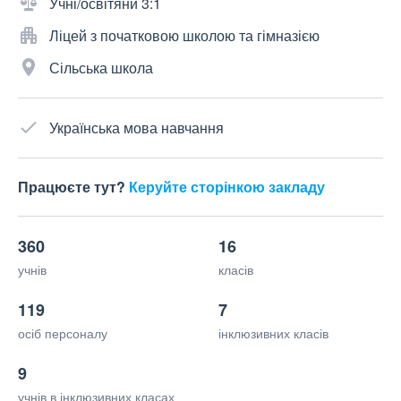
Учні/освітяни 3:1
Ліцей з початковою школою та гімназією
Сільська школа
Українська мова навчання
Працюєте тут?
Керуйте сторінкою закладу
360
16
учнів
класів
119
7
осіб персоналу
інклюзивних класів
9
учнів в інклюзивних класах