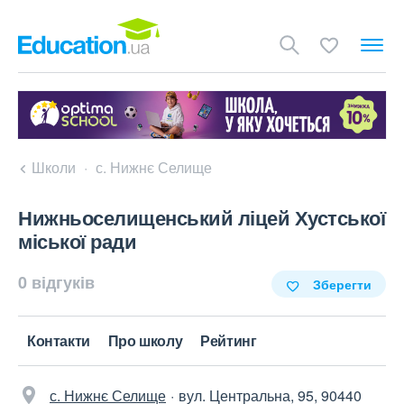
Школи
с. Нижнє Селище
Нижньоселищенський ліцей Хустської
міської ради
0 відгуків
Зберегти
Контакти
Про школу
Рейтинг
с. Нижнє Селище
вул. Центральна, 95, 90440