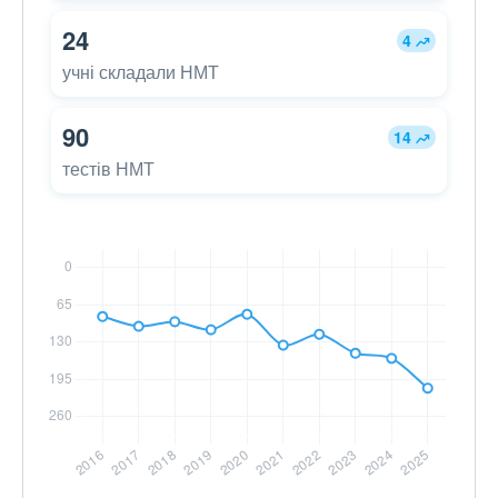
24
4
учні складали НМТ
90
14
тестів НМТ