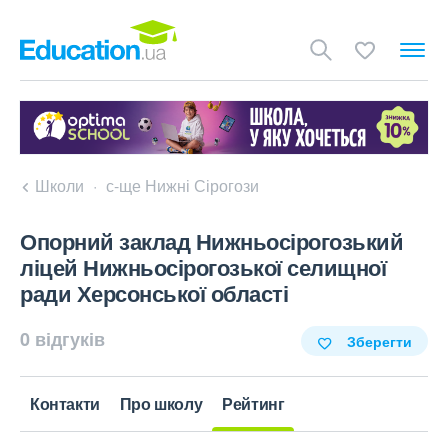
Школи
с-ще Нижні Сірогози
Опорний заклад Нижньосірогозький
ліцей Нижньосірогозької селищної
ради Херсонської області
0 відгуків
Зберегти
Контакти
Про школу
Рейтинг