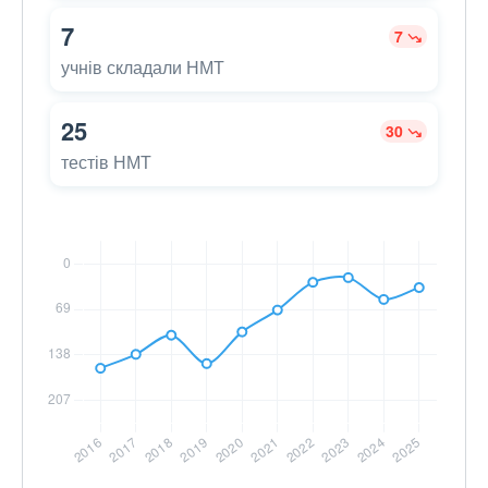
7
7
учнів складали НМТ
25
30
тестів НМТ