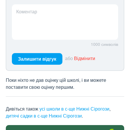
Коментар
1000
символів
або
Відмінити
Залишити відгук
Поки ніхто не дав оцінку цій школі, і ви можете
поставити свою оцінку першим.
Дивіться також
усі школи в с-ще Нижні Сірогози
,
дитячі садки в с-ще Нижні Сірогози
.