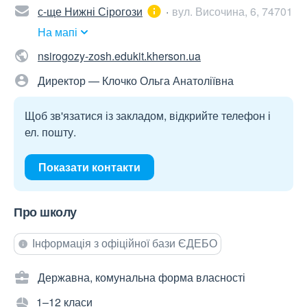
с-ще Нижні Сірогози
вул. Височина, 6, 74701
На мапі
nsirogozy-zosh.edukit.kherson.ua
Директор — Клочко Ольга Анатоліївна
Щоб зв'язатися із закладом, відкрийте телефон і
ел. пошту.
Показати контакти
Про школу
Інформація з офіційної бази ЄДЕБО
Державна, комунальна форма власності
1–12 класи