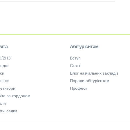
віта
Абітурієнтам
О/ВНЗ
Вступ
еджі
Статті
рси
Блог навчальних закладів
нінги
Поради абітурієнтам
петитори
Професії
іта за кордоном
оли
ячі садки