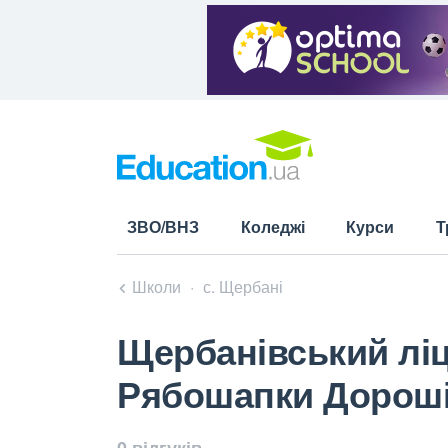
ЗВО/ВНЗ
Коледжі
Курси
Т
Школи
с. Щербані
Щербанівський ліце
Рябошапки Дорошів