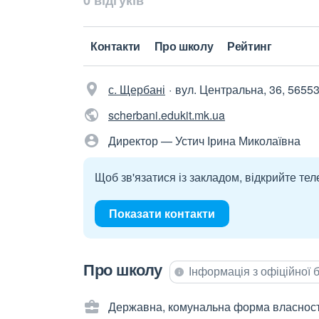
0 відгуків
Контакти
Про школу
Рейтинг
с. Щербані
вул. Центральна, 36, 5655
scherbani.edukit.mk.ua
Директор — Устич Ірина Миколаївна
Щоб зв'язатися із закладом, відкрийте тел
Показати контакти
Про школу
Інформація з офіційної
Державна, комунальна форма власност