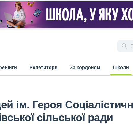
ренінги
Репетитори
За кордоном
Школи
(current)
й ім. Героя Соціалістичн
ської сільської ради