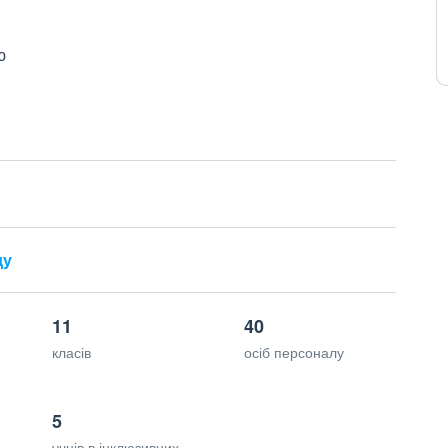
ю
ду
11
40
класів
осіб персоналу
5
учнів в інклюзивних