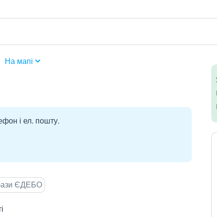
3
На мапі
ефон і ел. пошту.
 бази ЄДЕБО
і