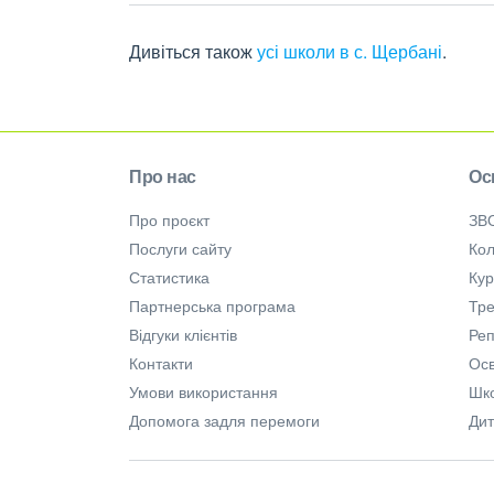
Дивіться також
усі школи в с. Щербані
.
Про нас
Ос
Про проєкт
ЗВ
Послуги сайту
Кол
Статистика
Ку
Партнерська програма
Тре
Відгуки клієнтів
Ре
Контакти
Осв
Умови використання
Шк
Допомога задля перемоги
Дит