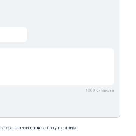
1000
символів
жете поставити свою оцінку першим.