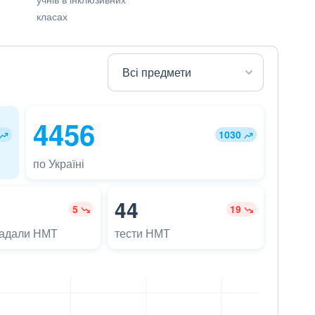
класах
4456
1030
по Україні
44
5
19
ладали НМТ
тести НМТ