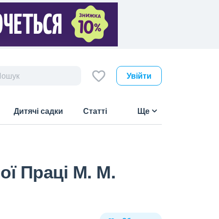
Увійти
Дитячі садки
Статті
Ще
ої Праці М. М.