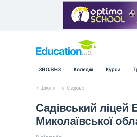
ЗВО/ВНЗ
Коледжі
Курси
Т
Школи
с. Садове
Садівський ліцей 
Миколаївської обл