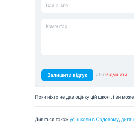
Ваше ім’я
Коментар
або
Відмінити
Залишити відгук
Поки ніхто не дав оцінку цій школі, і ви мо
Дивіться також
усі школи в Садовому
,
дитяч