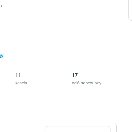
ю
ду
11
17
класів
осіб персоналу