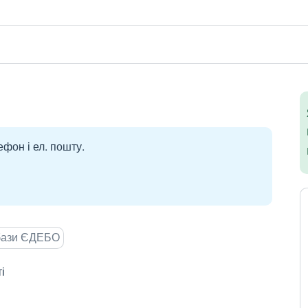
ефон і ел. пошту.
 бази ЄДЕБО
і