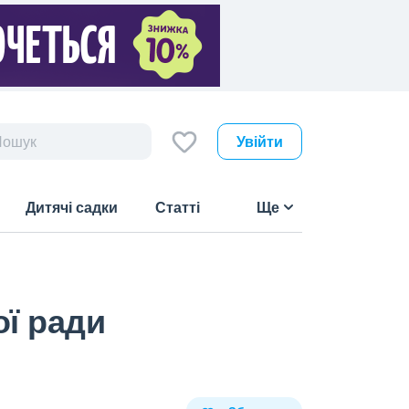
Увійти
Дитячі садки
Статті
Ще
ої ради