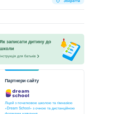
Зберегти
Як записати дитину до
школи
Інструкція для
батьків
Партнери сайту
Ліцей з початковою школою та гімназією
«Dream School» з очною та дистанційною
формами навчання