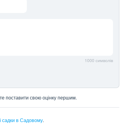
1000
символів
жете поставити свою оцінку першим.
і садки в Садовому
.