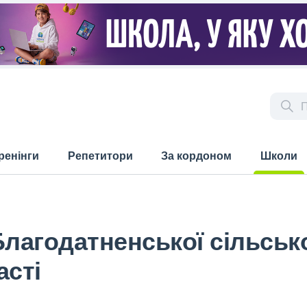
ренінги
Репетитори
За кордоном
Школи
(current)
Благодатненської сільськ
асті