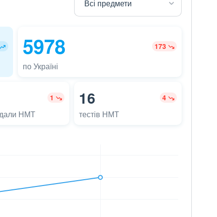
5978
173
по Україні
16
1
4
адали НМТ
тестів НМТ