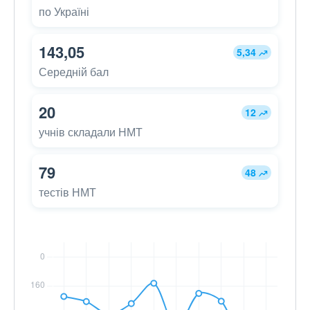
по Україні
143,05
5,34
Середній бал
20
12
учнів складали НМТ
79
48
тестів НМТ