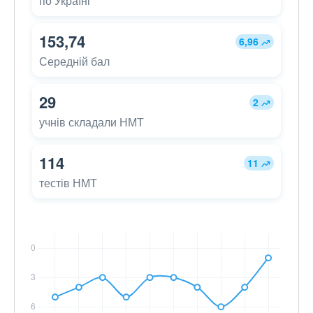
по Україні
153,74
6,96
Середній бал
29
2
учнів складали НМТ
114
11
тестів НМТ