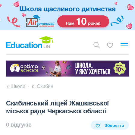
Школи
с. Скибин
Скибинський ліцей Жашківської
міської ради Черкаської області
0 відгуків
Зберегти