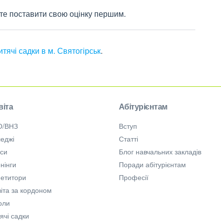
жете поставити свою оцінку першим.
итячі садки в м. Святогірськ
.
віта
Абітурієнтам
О/ВНЗ
Вступ
еджі
Статті
рси
Блог навчальних закладів
нінги
Поради абітурієнтам
петитори
Професії
іта за кордоном
оли
ячі садки