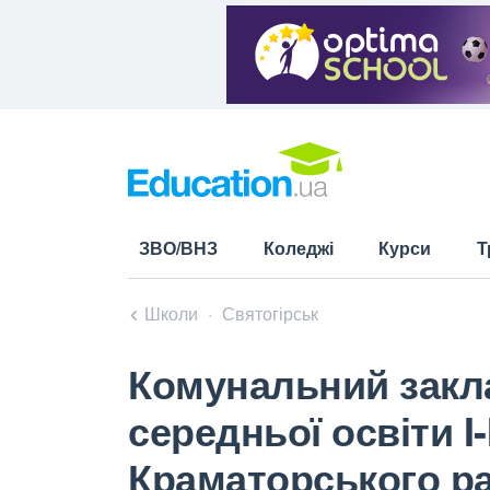
ЗВО/ВНЗ
Коледжі
Курси
Т
Школи
Святогірськ
Комунальний закла
середньої освіти I-
Краматорського ра