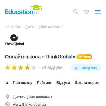
Школи
Дистанційне навчання
Онлайн-школа «ThinkGlobal»
84 відгуки
Зберегти
акти
Про школу
Рейтинг
Відгуки
Школи поряд
Дистанційне навчання
www.thinkglobal.ua