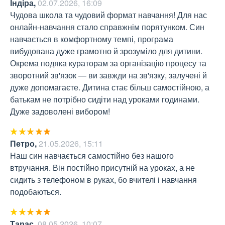
Індіра
,
02.07.2026, 16:09
Чудова школа та чудовий формат навчання! Для нас 
онлайн-навчання стало справжнім порятунком. Син 
навчається в комфортному темпі, програма 
вибудована дуже грамотно й зрозуміло для дитини. 
Окрема подяка кураторам за організацію процесу та 
зворотний зв'язок — ви завжди на зв'язку, залучені й 
дуже допомагаєте. Дитина стає більш самостійною, а 
батькам не потрібно сидіти над уроками годинами. 
Дуже задоволені вибором!
Петро
,
21.05.2026, 15:11
Наш син навчається самостійно без нашого 
втручання. Він постійно присутній на уроках, а не 
сидить з телефоном в руках, бо вчителі і навчання 
подобаються.
Тарас
,
08.05.2026, 10:07