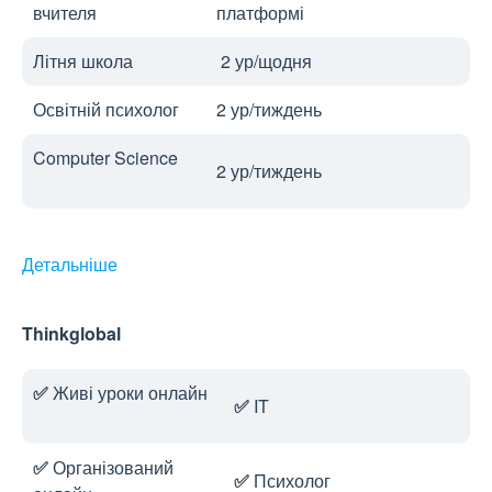
вчителя
платформі
Літня школа
2 ур/щодня
Освітній психолог
2 ур/тиждень
Computer Science
2 ур/тиждень
Детальніше
Thinkglobal
✅
Живі уроки онлайн
✅
IT
✅
Організований
✅
Психолог