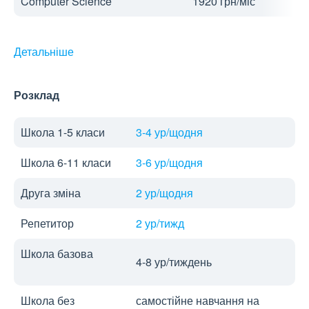
Computer Science
1920 грн/міс
Детальніше
Розклад
Школа 1-5 класи
3-4 ур/щодня
Школа 6-11 класи
3-6 ур/щодня
Друга зміна
2 ур/щодня
Репетитор
2 ур/тижд
Школа базова
4-8 ур/тиждень
Школа без
самостійне навчання на