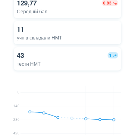
129,77
0,83
Середній бал
11
учнів складали НМТ
43
1
тести НМТ