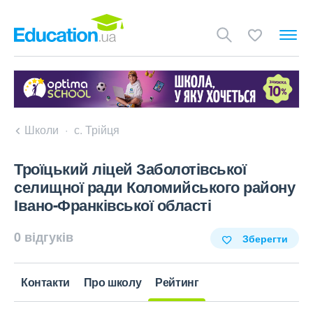
Школи
с. Трійця
Троїцький ліцей Заболотівської
селищної ради Коломийського району
Івано-Франківської області
0 відгуків
Зберегти
Контакти
Про школу
Рейтинг