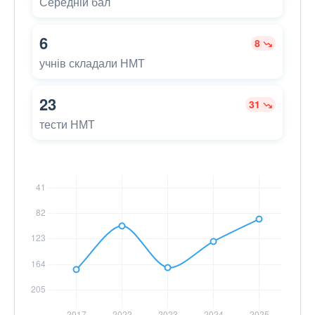
Середній бал
6
8
учнів складали НМТ
23
31
тести НМТ