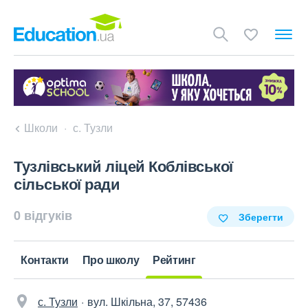
Школи
с. Тузли
Тузлівський ліцей Коблівської
сільської ради
0 відгуків
Зберегти
Контакти
Про школу
Рейтинг
с. Тузли
вул. Шкільна, 37, 57436