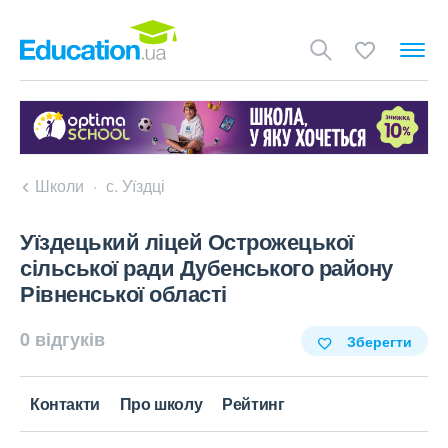
Школи
с. Уїздці
Уїздецький ліцей Острожецької
сільської ради Дубенського району
Рівненської області
0 відгуків
Зберегти
Контакти
Про школу
Рейтинг