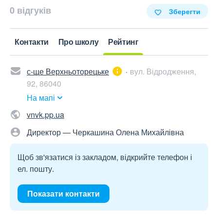
0 відгуків
Зберегти
Контакти
Про школу
Рейтинг
с-ще Верхньоторецьке
вул. Відродження,
92, 86040
На мапі
vnvk.pp.ua
Директор — Черкашина Олена Михайлівна
Щоб зв'язатися із закладом, відкрийте телефон і
ел. пошту.
Показати контакти