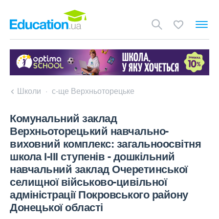
Школи
с-ще Верхньоторецьке
Комунальний заклад
Верхньоторецький навчально-
виховний комплекс: загальноосвітня
школа І-ІІІ ступенів - дошкільний
навчальний заклад Очеретинської
селищної військово-цивільної
адміністрації Покровського району
Донецької області