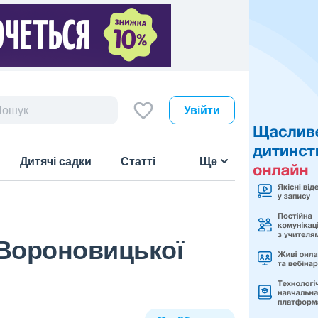
Увійти
Дитячі садки
Статті
Ще
Вороновицької