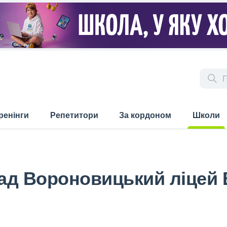
ренінги
Репетитори
За кордоном
Школи
(current)
ад Вороновицький ліцей 