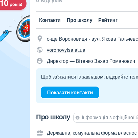
0 відгуків
Контакти
Про школу
Рейтинг
с-ще Вороновиця
вул. Якова Гальчевс
voronovytsa.at.ua
Директор — Вітенко Захар Романович
Щоб зв'язатися із закладом, відкрийте тел
Показати контакти
Про школу
Інформація з офіційної
Державна, комунальна форма власност