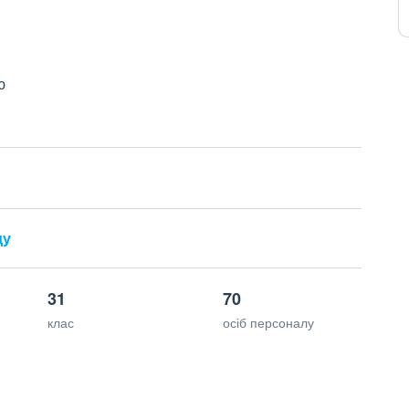
ю
ду
31
70
клас
осіб персоналу