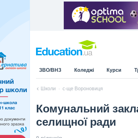
ЗВО/ВНЗ
Коледжі
Курси
Т
Школи
с-ще Вороновиця
Комунальний закл
селищної ради