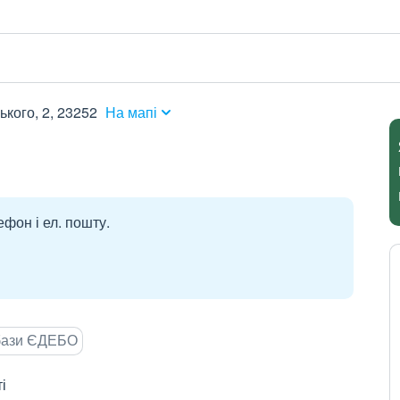
ького, 2, 23252
На мапі
ефон і ел. пошту.
 бази ЄДЕБО
і