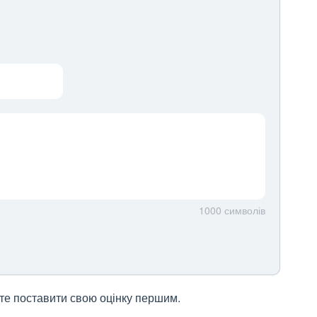
1000
символів
жете поставити свою оцінку першим.