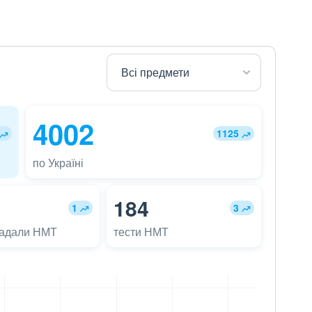
4002
1125
по Україні
184
1
3
ладали НМТ
тести НМТ