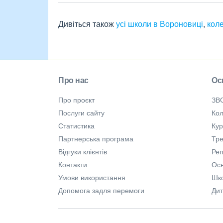
Дивіться також
усі школи в Вороновиці
,
коле
Про нас
Ос
Про проєкт
ЗВ
Послуги сайту
Кол
Статистика
Ку
Партнерська програма
Тре
Відгуки клієнтів
Ре
Контакти
Осв
Умови використання
Шк
Допомога задля перемоги
Дит