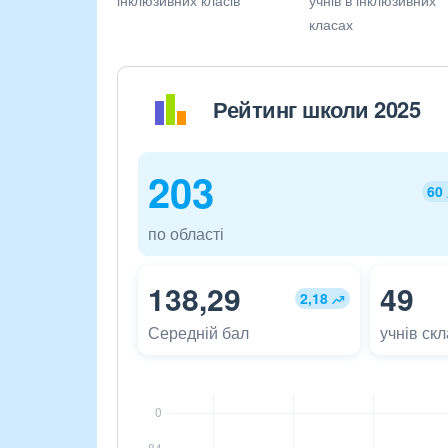
класах
Рейтинг школи 2025
203
60
по області
138,29
49
2,18
Середній бал
учнів ск