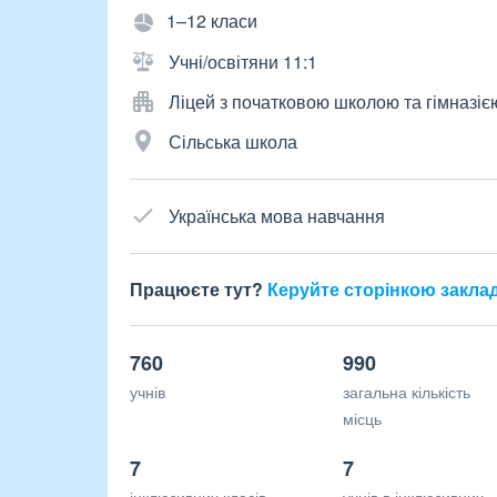
1–12 класи
Учні/освітяни 11:1
Ліцей з початковою школою та гімназіє
Сільська школа
Українська мова навчання
Працюєте тут?
Керуйте сторінкою закла
760
990
учнів
загальна кількість
місць
7
7
інклюзивних класів
учнів в інклюзивних