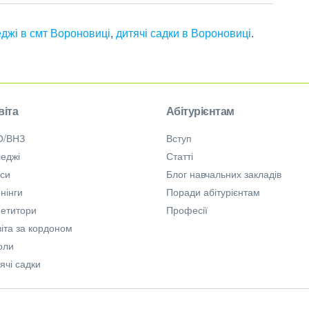
джі в смт Вороновиці
,
дитячі садки в Вороновиці
.
віта
Абітурієнтам
О/ВНЗ
Вступ
еджі
Статті
рси
Блог навчальних закладів
нінги
Поради абітурієнтам
петитори
Професії
іта за кордоном
оли
ячі садки