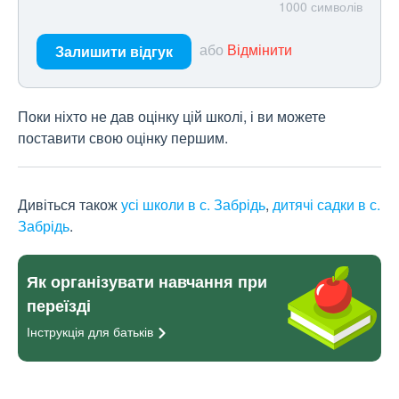
1000
символів
або
Відмінити
Залишити відгук
Поки ніхто не дав оцінку цій школі, і ви можете
поставити свою оцінку першим.
Дивіться також
усі школи в с. Забрідь
,
дитячі садки в с.
Забрідь
.
Як організувати навчання при
переїзді
Інструкція для
батьків