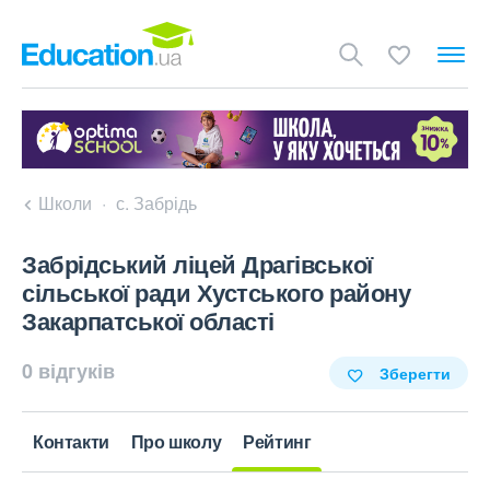
Школи
с. Забрідь
Забрідський ліцей Драгівської
сільської ради Хустського району
Закарпатської області
0 відгуків
Зберегти
Контакти
Про школу
Рейтинг