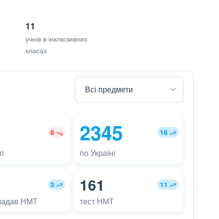
11
учнів в інклюзивних
класах
2345
6
16
і
по Україні
161
3
11
ладав НМТ
тест НМТ