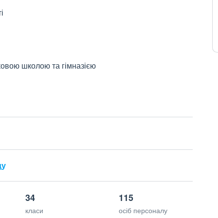
і
ковою школою та гімназією
ду
34
115
класи
осіб персоналу