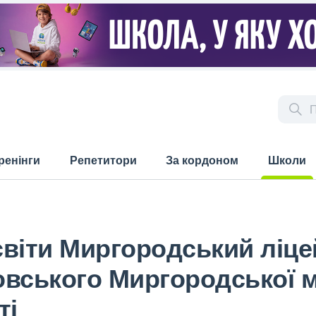
ренінги
Репетитори
За кордоном
Школи
(current)
віти Миргородський ліцей
вського Миргородської м
ті