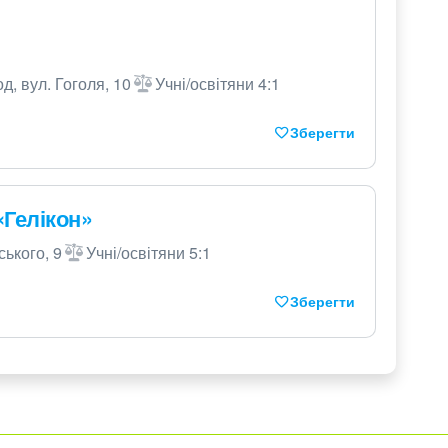
д, вул. Гоголя, 10
Учні/освітяни 4:1
Зберегти
«Гелікон»
ького, 9
Учні/освітяни 5:1
Зберегти