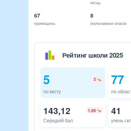
місць
67
8
приміщень
інклюзивних класів
Рейтинг школи 2025
5
77
2
по місту
по област
143,12
41
1,00
Середній бал
учень ск