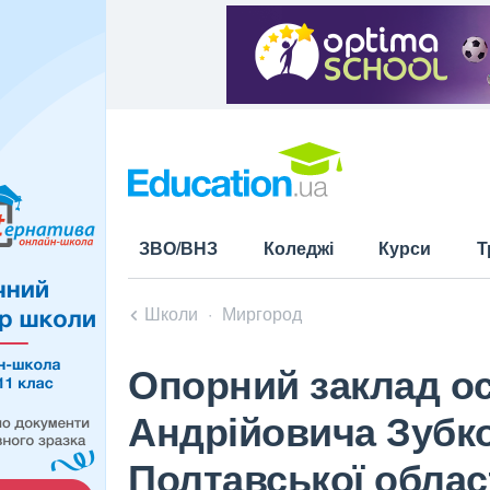
ЗВО/ВНЗ
Коледжі
Курси
Т
Школи
Миргород
Опорний заклад ос
Андрійовича Зубко
Полтавської облас