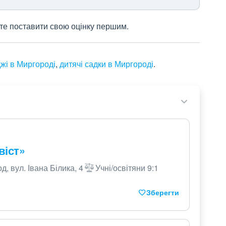
жете поставити свою оцінку першим.
жі в Миргороді
,
дитячі садки в Миргороді
.
віст»
, вул. Івана Білика, 4
Учні/освітяни 9:1
Зберегти