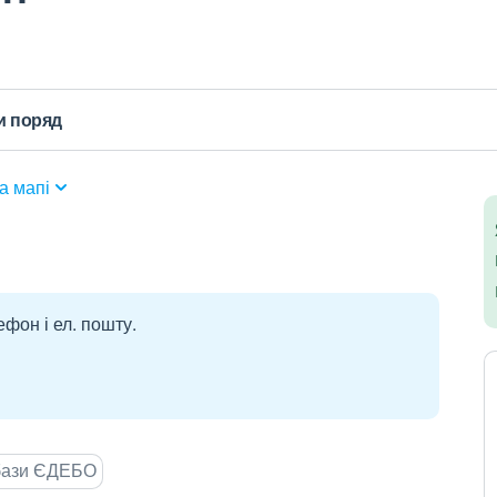
и поряд
а мапі
ефон і ел. пошту.
 бази ЄДЕБО