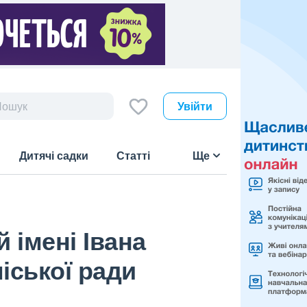
Увійти
Дитячі садки
Статті
Ще
 імені Івана
іської ради