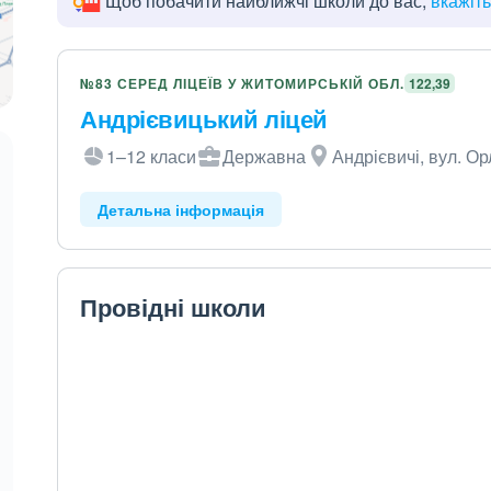
Щоб побачити найближчі школи до вас,
вкажіт
№83 СЕРЕД ЛІЦЕЇВ У ЖИТОМИРСЬКІЙ ОБЛ.
122,39
Андрієвицький ліцей
1–12 класи
Державна
Андрієвичі, вул. О
Детальна інформація
Провідні школи