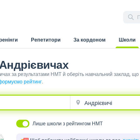
ренінги
Репетитори
За кордоном
Школи
(current)
 Андрієвичах
вичах за результатами НМТ й оберіть навчальний заклад, щ
формуємо рейтинг
.
Лише школи з рейтингом НМТ