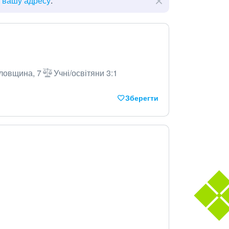
ь вашу адресу
.
рловщина, 7
Учні/освітяни 3:1
Зберегти