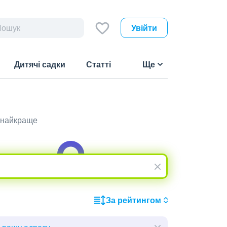
Увійти
Дитячі садки
Статті
Ще
о найкраще
За рейтингом