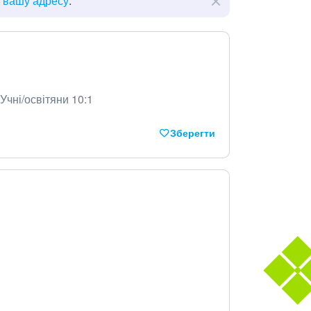
ь вашу адресу
.
Учні/освітяни 10:1
Зберегти