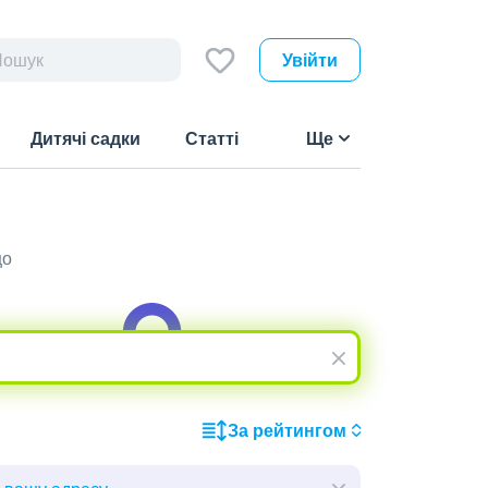
Увійти
Дитячі садки
Статті
Ще
що
За рейтингом