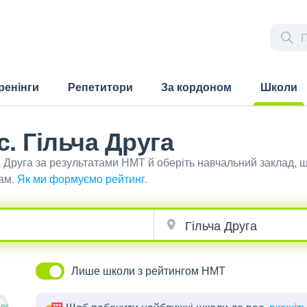
ренінги
Репетитори
За кордоном
Школи
(current)
с. Гільча Друга
ча Друга за результатами НМТ й оберіть навчальний заклад, 
ам.
Як ми формуємо рейтинг
.
Лише школи з рейтингом НМТ