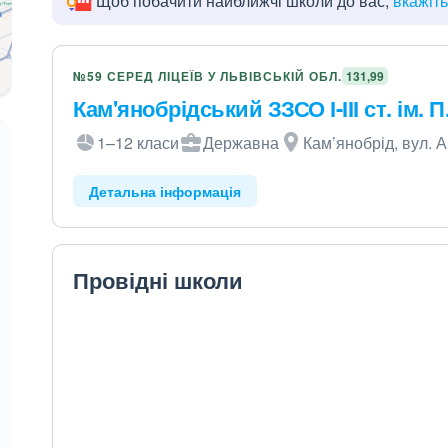
Щоб побачити найближчі школи до вас,
вкажіт
№59 СЕРЕД ЛІЦЕЇВ У ЛЬВІВСЬКІЙ ОБЛ.
131,99
Кам'янобрідський ЗЗСО І-ІІІ ст. ім. 
1–12 класи
Державна
Кам’янобрід, вул. А
Детальна інформація
Провідні школи