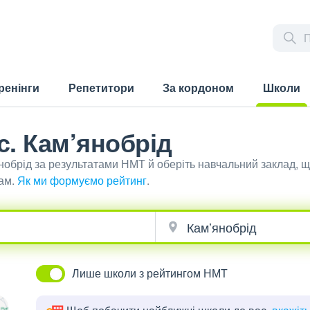
ренінги
Репетитори
За кордоном
Школи
(current)
с. Кам’янобрід
янобрід за результатами НМТ й оберіть навчальний заклад, 
ам.
Як ми формуємо рейтинг
.
Лише школи з рейтингом НМТ