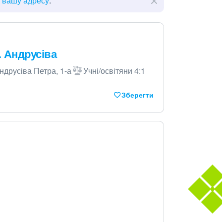
ь вашу адресу
.
П. Андрусіва
ндрусіва Петра, 1-а
Учні/освітяни 4:1
Зберегти