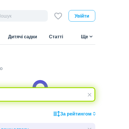
Увійти
Дитячі садки
Статті
Ще
що
За рейтингом