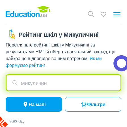
Рейтинг шкіл у Микуличині
Перегляньте рейтинг шкіл у Микуличині за
результатами НМТ й оберіть навчальний заклад, що
найкраще відповідає вашим потребам.
Як ми
формуємо рейтинг
.
Микуличин
На мапі
Фільтри
1 заклад