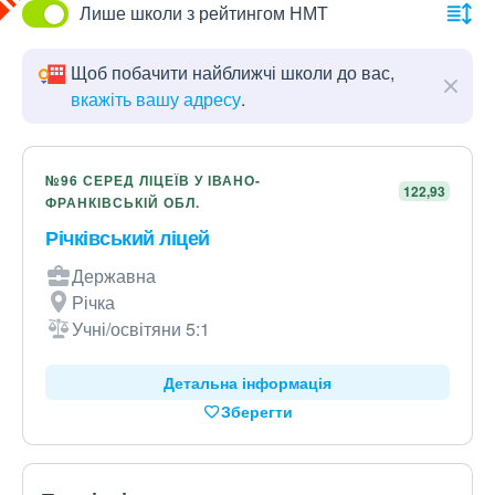
Лише школи з рейтингом НМТ
Щоб побачити найближчі школи до вас,
вкажіть вашу адресу
.
№96 СЕРЕД ЛІЦЕЇВ У ІВАНО-
122,93
ФРАНКІВСЬКІЙ ОБЛ.
Річківський ліцей
Державна
Річка
Учні/освітяни 5:1
Детальна інформація
Зберегти