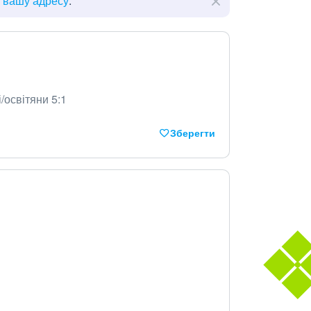
ь вашу адресу
.
і/освітяни 5:1
Зберегти