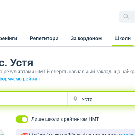
ренінги
Репетитори
За кордоном
Школи
(current)
с. Устя
 за результатами НМТ й оберіть навчальний заклад, що найк
формуємо рейтинг
.
Лише школи з рейтингом НМТ