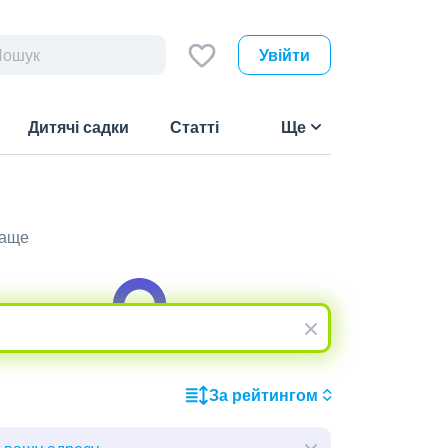
Увійти
Дитячі садки
Статті
Ще
раще
За рейтингом