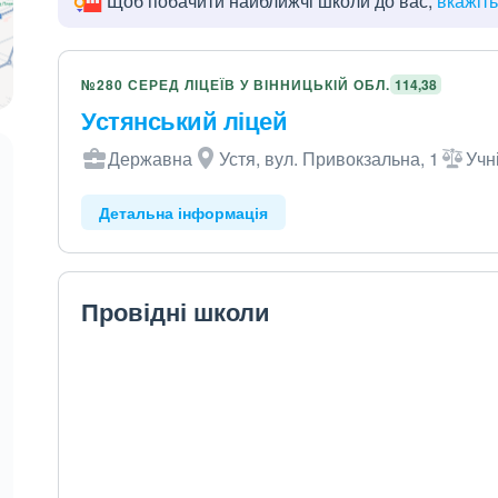
Щоб побачити найближчі школи до вас,
вкажіт
№280 СЕРЕД ЛІЦЕЇВ У ВІННИЦЬКІЙ ОБЛ.
114,38
Устянський ліцей
Державна
Устя, вул. Привокзальна, 1
Учн
Детальна інформація
Провідні школи