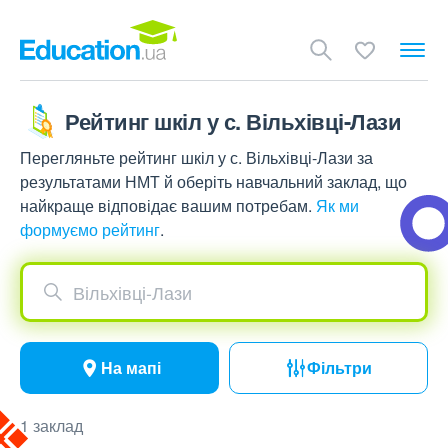
Рейтинг шкіл у с. Вільхівці-Лази
Перегляньте рейтинг шкіл у с. Вільхівці-Лази за
результатами НМТ й оберіть навчальний заклад, що
найкраще відповідає вашим потребам.
Як ми
формуємо рейтинг
.
Вільхівці-Лази
На мапі
Фільтри
1 заклад