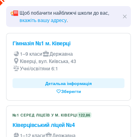
Щоб побачити найближчі школи до вас,
вкажіть вашу адресу
.
Гімназія №1 м. Ківерці
1–9 класи
Державна
Ківерці, вул. Київська, 43
Учні/освітяни 6:1
Детальна інформація
Зберегти
№1 СЕРЕД ЛІЦЕЇВ У М. КІВЕРЦІ
122,86
Ківерцівський ліцей №4
1–12 класи
Державна