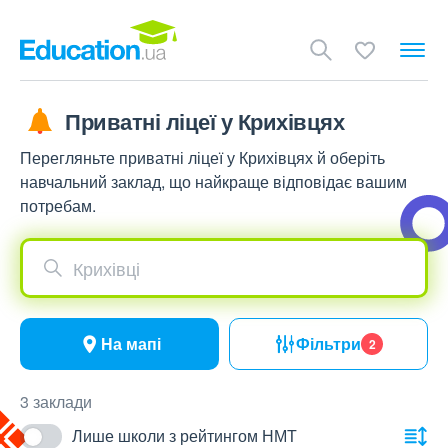
Приватні ліцеї у Крихівцях
Перегляньте приватні ліцеї у Крихівцях й оберіть
навчальний заклад, що найкраще відповідає вашим
потребам.
Крихівці
На мапі
Фільтри
2
3 заклади
Лише школи з рейтингом НМТ