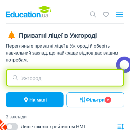
Приватні ліцеї в Ужгороді
Перегляньте приватні ліцеї в Ужгороді й оберіть
навчальний заклад, що найкраще відповідає вашим
потребам.
Ужгород
На мапі
Фільтри
2
3 заклади
Лише школи з рейтингом НМТ