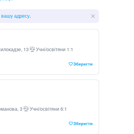
ь вашу адресу
.
илокадзе, 13
Учні/освітяни 1:1
Зберегти
оманова, 3
Учні/освітяни 6:1
Зберегти