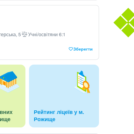
ерська, 5
Учні/освітяни 6:1
Зберегти
авних
Рейтинг ліцеїв у м.
жище
Рожище