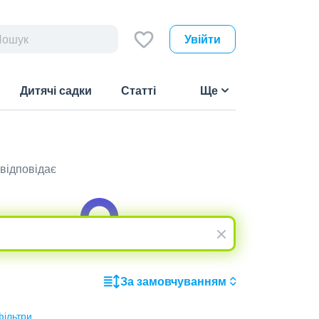
Увійти
Дитячі садки
Статті
Ще
відповідає
За замовчуванням
фільтри