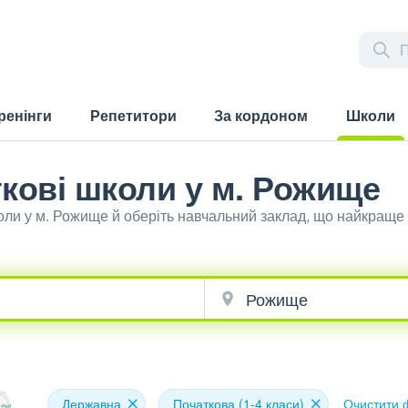
ренінги
Репетитори
За кордоном
Школи
(current)
кові школи у м. Рожище
оли у м. Рожище й оберіть навчальний заклад, що найкраще 
Державна
Початкова (1-4 класи)
Очистити 