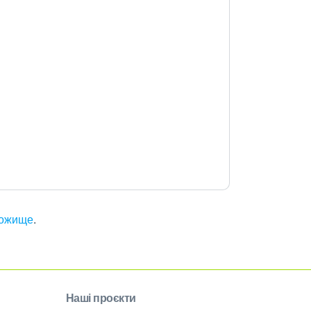
 Рожище
.
Наші проєкти